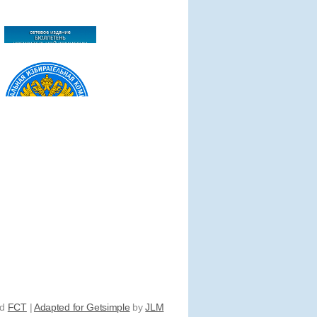
nd
FCT
|
Adapted for Getsimple
by
JLM