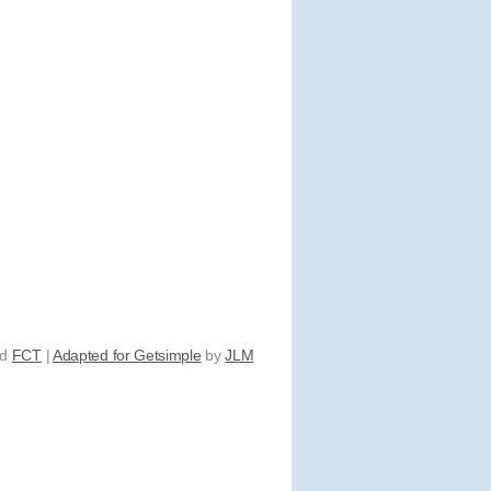
nd
FCT
|
Adapted for Getsimple
by
JLM